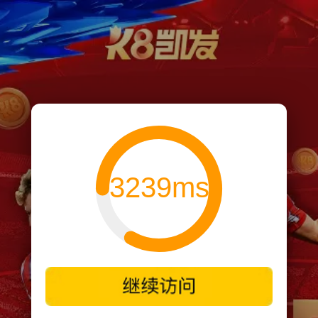
3239ms